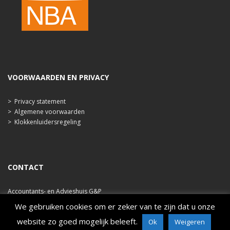
VOORWAARDEN EN PRIVACY
>
Privacy statement
>
Algemene voorwaarden
>
Klokkenluidersregeling
CONTACT
Accountants- en Advieshuis G&P
Ooststraat 47b
We gebruiken cookies om er zeker van te zijn dat u onze
4421 EA Kapelle
website zo goed mogelijk beleeft.
Ok
Weigeren
tel. 0113 348 786