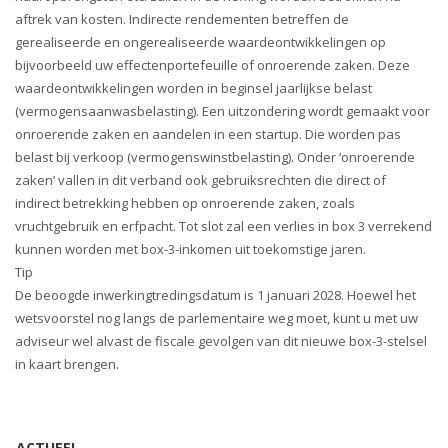
i
aftrek van kosten. Indirecte rendementen betreffen de
o
gerealiseerde en ongerealiseerde waardeontwikkelingen op
n
bijvoorbeeld uw effectenportefeuille of onroerende zaken. Deze
waardeontwikkelingen worden in beginsel jaarlijkse belast
(vermogensaanwasbelasting). Een uitzondering wordt gemaakt voor
onroerende zaken en aandelen in een startup. Die worden pas
belast bij verkoop (vermogenswinstbelasting). Onder ‘onroerende
zaken’ vallen in dit verband ook gebruiksrechten die direct of
indirect betrekking hebben op onroerende zaken, zoals
vruchtgebruik en erfpacht. Tot slot zal een verlies in box 3 verrekend
kunnen worden met box-3-inkomen uit toekomstige jaren.
Tip
De beoogde inwerkingtredingsdatum is 1 januari 2028. Hoewel het
wetsvoorstel nog langs de parlementaire weg moet, kunt u met uw
adviseur wel alvast de fiscale gevolgen van dit nieuwe box-3-stelsel
in kaart brengen.
ACTUEEL