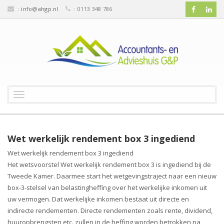
:
info@ahgp.nl
: 0113 348 786
T
o
g
g
l
Wet werkelijk rendement box 3 ingediend
e
Wet werkelijk rendement box 3 ingediend
n
Het wetsvoorstel Wet werkelijk rendement box 3 is ingediend bij de
a
v
Tweede Kamer. Daarmee start het wetgevingstraject naar een nieuw
i
box-3-stelsel van belastingheffing over het werkelijke inkomen uit
g
uw vermogen. Dat werkelijke inkomen bestaat uit directe en
a
indirecte rendementen. Directe rendementen zoals rente, dividend,
t
huuropbrengsten etc. zullen in de heffing worden betrokken na