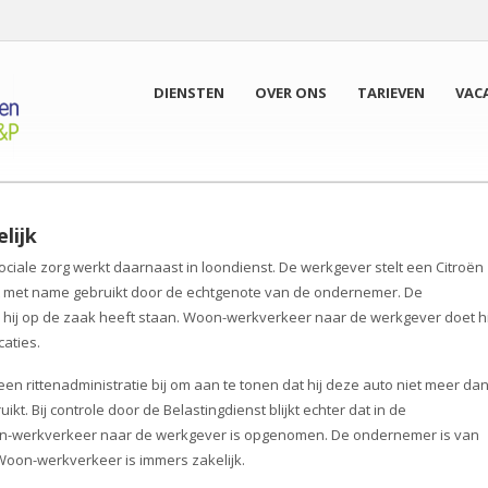
DIENSTEN
OVER ONS
TARIEVEN
VAC
lijk
iale zorg werkt daarnaast in loondienst. De werkgever stelt een Citroën
t met name gebruikt door de echtgenote van de ondernemer. De
e hij op de zaak heeft staan. Woon-werkverkeer naar de werkgever doet hi
caties.
 rittenadministratie bij om aan te tonen dat hij deze auto niet meer da
kt. Bij controle door de Belastingdienst blijkt echter dat in de
woon-werkverkeer naar de werkgever is opgenomen. De ondernemer is van
. Woon-werkverkeer is immers zakelijk.