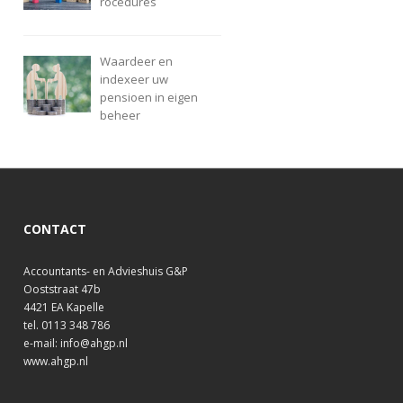
rocedures
Waardeer en
indexeer uw
pensioen in eigen
beheer
CONTACT
Accountants- en Advieshuis G&P
Ooststraat 47b
4421 EA Kapelle
tel. 0113 348 786
e-mail: info@ahgp.nl
www.ahgp.nl