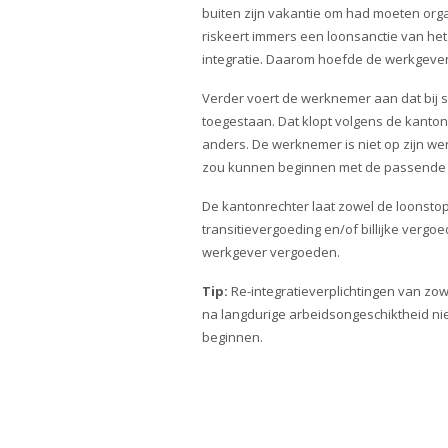
buiten zijn vakantie om had moeten orga
riskeert immers een loonsanctie van het U
integratie. Daarom hoefde de werkgeve
Verder voert de werknemer aan dat bij sc
toegestaan. Dat klopt volgens de kanton
anders. De werknemer is niet op zijn w
zou kunnen beginnen met de passende 
De kantonrechter laat zowel de loonstop 
transitievergoeding en/of billijke ver
werkgever vergoeden.
Tip:
Re-integratieverplichtingen van zo
na langdurige arbeidsongeschiktheid nie
beginnen.