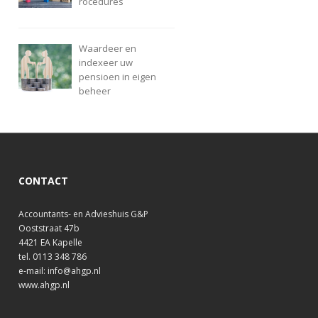
rocedures
Waardeer en
indexeer uw
pensioen in eigen
beheer
CONTACT
Accountants- en Advieshuis G&P
Ooststraat 47b
4421 EA Kapelle
tel. 0113 348 786
e-mail: info@ahgp.nl
www.ahgp.nl