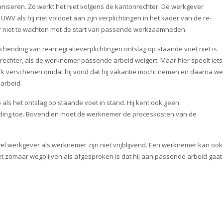
niseren. Zo werkt het niet volgens de kantonrechter. De werkgever
WV als hij niet voldoet aan zijn verplichtingen in het kader van de re-
r niet te wachten met de start van passende werkzaamheden.
hending van re-integratieverplichtingen ontslag op staande voet niet is
rechter, als de werknemer passende arbeid weigert. Maar hier speelt iets
erk verschenen omdat hij vond dat hij vakantie mocht nemen en daarna we
arbeid.
als het ontslag op staande voet in stand. Hij kent ook geen
goeding toe. Bovendien moet de werknemer de proceskosten van de
wel werkgever als werknemer zijn niet vrijblijvend. Een werknemer kan ook
t zomaar wegblijven als afgesproken is dat hij aan passende arbeid gaat