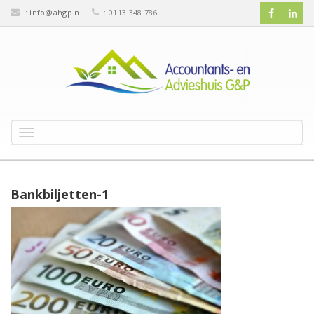
:
info@ahgp.nl
: 0113 348 786
T
o
g
g
l
Bankbiljetten-1
e
n
a
v
i
g
a
t