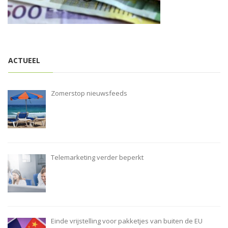
i
o
n
ACTUEEL
Zomerstop nieuwsfeeds
Telemarketing verder beperkt
Einde vrijstelling voor pakketjes van buiten de EU