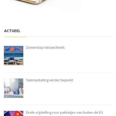
i
o
n
ACTUEEL
Zomerstop nieuwsfeeds
Telemarketing verder beperkt
Einde vrijstelling voor pakketjes van buiten de EU