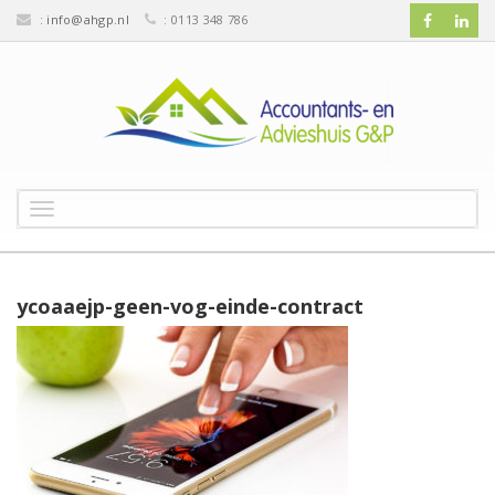
:
info@ahgp.nl
: 0113 348 786
T
o
g
g
l
ycoaaejp-geen-vog-einde-contract
e
n
a
v
i
g
a
t