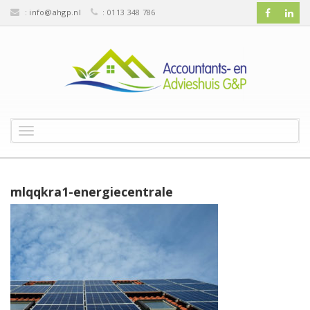
:
info@ahgp.nl
: 0113 348 786
T
o
g
g
l
mlqqkra1-energiecentrale
e
n
a
v
i
g
a
t