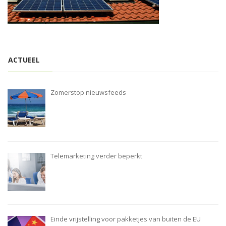
i
o
n
ACTUEEL
Zomerstop nieuwsfeeds
Telemarketing verder beperkt
Einde vrijstelling voor pakketjes van buiten de EU