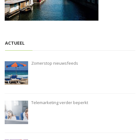
i
o
n
ACTUEEL
Zomerstop nieuwsfeeds
Telemarketing verder beperkt