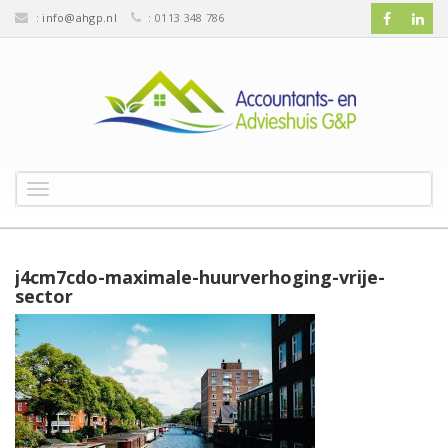
:
info@ahgp.nl
: 0113 348 786
T
o
g
g
l
j4cm7cdo-maximale-huurverhoging-vrije-
e
sector
n
a
v
i
g
a
t