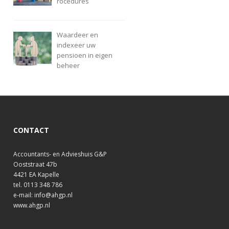
rocedures
Waardeer en
indexeer uw
pensioen in eigen
beheer
CONTACT
Accountants- en Advieshuis G&P
Ooststraat 47b
4421 EA Kapelle
tel. 0113 348 786
e-mail: info@ahgp.nl
www.ahgp.nl