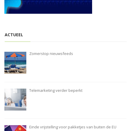
i
o
n
ACTUEEL
Zomerstop nieuwsfeeds
Telemarketing verder beperkt
Einde vrijstelling voor pakketjes van buiten de EU