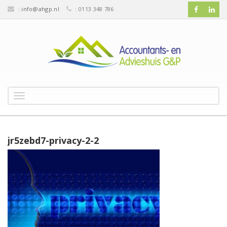
:
info@ahgp.nl
: 0113 348 786
T
o
g
g
l
jr5zebd7-privacy-2-2
e
n
a
v
i
g
a
t