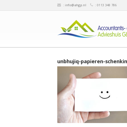
:
info@ahgp.nl
: 0113 348 786
unbhujiq-papieren-schenki