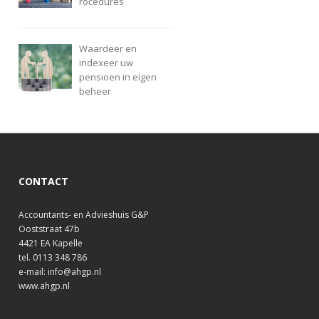
rocedures
Waardeer en
indexeer uw
pensioen in eigen
beheer
CONTACT
Accountants- en Advieshuis G&P
Ooststraat 47b
4421 EA Kapelle
tel. 0113 348 786
e-mail: info@ahgp.nl
www.ahgp.nl