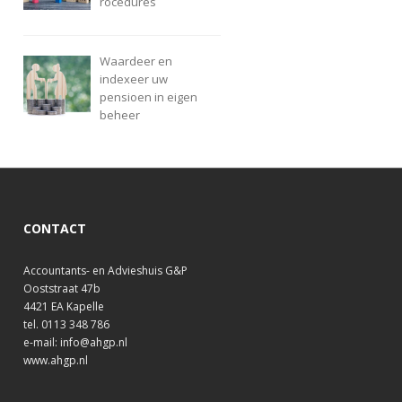
rocedures
Waardeer en
indexeer uw
pensioen in eigen
beheer
CONTACT
Accountants- en Advieshuis G&P
Ooststraat 47b
4421 EA Kapelle
tel. 0113 348 786
e-mail: info@ahgp.nl
www.ahgp.nl