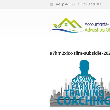
:
info@ahgp.nl
: 0113 348 786
a7hm2xbx-slim-subsidie-20