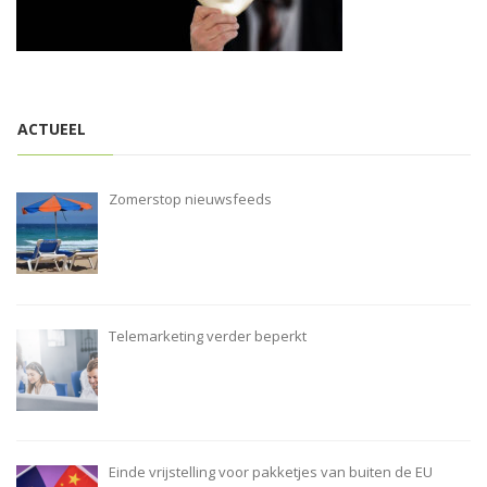
i
o
n
ACTUEEL
Zomerstop nieuwsfeeds
Telemarketing verder beperkt
Einde vrijstelling voor pakketjes van buiten de EU