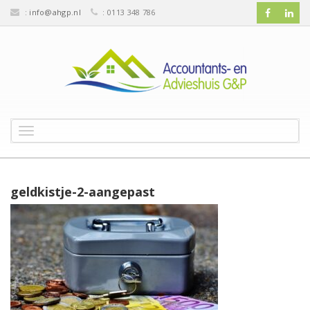
:
info@ahgp.nl
: 0113 348 786
T
o
g
g
l
geldkistje-2-aangepast
e
n
a
v
i
g
a
t