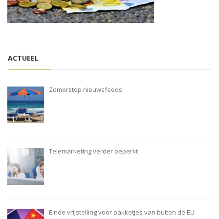
i
o
n
ACTUEEL
Zomerstop nieuwsfeeds
Telemarketing verder beperkt
Einde vrijstelling voor pakketjes van buiten de EU